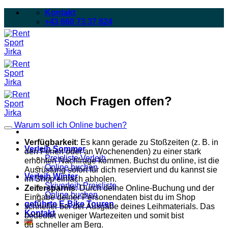
Zum
Kontakt
Inhalt
+43 660 73 37 824
springen
Noch Fragen offen?
Warum soll ich Online buchen?
Verfügbarkeit
: Es kann gerade zu Stoßzeiten (z. B. in
Verleih Sommer
den Ferien oder an Wochenenden) zu einer stark
Preisliste Verleih
erhöhten Nachfrage kommen. Buchst du online, ist die
Online buchen
Ausrüstung sofort für dich reserviert und du kannst sie
Verleih Winter
im Shop einfach abholen.
Skiverleih Preisliste
Zeitersparnis
: Durch deine Online-Buchung und der
Online buchen
Eingabe deiner Personendaten bist du im Shop
geführte E-Bike Touren
schneller bei der Ausgabe deines Leihmaterials. Das
Kontakt
bedeutet weniger Wartezeiten und somit bist
du schneller am Berg.